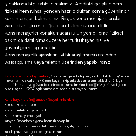
iş hakkında bilgi sahibi olmalısınız. Kendinizi geliştirip hem
fiziksel hem ruhsal yönden hazır olduktan sonra güvenilir bir
kons menajeri bulmalısınız. Birçok kons menajer ajansları
vardır sizin için en doğru olanı bulmanız önemlidir.
Kons menajerler konaklamadan tutun yeme, içme fiziksel
bakım da dahil olmak üzere her türlü ihtiyacınızı ve
güvenliğinizi sağlamalıdır.
Kons menajerlik ajanslarını iyi bir araştırmanın ardından
watsapp, sms veya telefon üzerinden yapabilirsiniz.
Karabük Müzikhol iş ilanları
; Gazinolar, gece kulüpleri, night club tarzı eğlence
mekanlarında çalışmak üzere bayan ekip arkadaşları aranmaktadır. Türkiye
geneli huzurlu ve güven içeresinde çalışma imkânı istediğiniz şehir ve ilçelerde
bize ulaşabilir 7/24 açık numaramızdan bizi arayabilirsiniz.
Kons Bayanlara Sağlanacak Sosyal İmkanlar;
6000-7000-9000TL
arası günlük net yevmiyeler,
Konaklama, yemek, yol
İsteyen Bayanlara sigorta kesinlikle yapılır
Huzurlu, güvenli ve kaliteli mekânlarda çalışma imkanı
İstediğiniz il ve ilçede çalışma imkânı