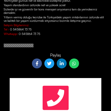
Yevmiyeler günlük net ve kesinlikle sözleşme yoktur.
Yaşam standardının üstünde net ve yüksek ücret
Sizlerde iyi ve güvenilir bir kons menajeri arıyorsanız tam da yerindesiniz
demektir.
Yılların vermiş olduğu tecrübe ile Türkiye’deki yaşam imkânlarının üstünde elit
ve kaliteli bir yaşam sürdürmek istiyorsanız bizimle iletişime geçiniz.
İletişim Bilgilerimiz:
Tel :
0 545864 73 75
Whatsapp:
0 545864 73 75
Paylaş