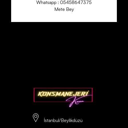
Whatsapp : 05458647375
Mete Bey
İstanbul/Beylikdüzü