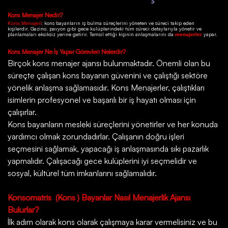
Kons
Menajer Nedir?
; kons bayanların iş bulma süreçlerini yöneten ve süreci takip eden
Kons Menajeri
kişilerdir.
Gazino
, pavyon gibi gece kulüplerindeki tüm süreci detaylarıyla yönetir ve
planlamaları eksiksiz yerine getirir. Temsil ettiği kişinin anlaşmalarını da
yapar.
menajerler
Kons
Menajer Ne İş Yapar Görevleri Nelerdir?
Birçok
kons menajer ajansı
bulunmaktadır. Önemli olan bu
süreçte çalışan kons bayanın güvenini ve çalıştığı sektöre
yönelik anlaşma sağlamasıdır. Kons Menajerler, çalıştıkları
isimlerin profesyonel ve başarılı bir iş hayatı olması için
çalışırlar.
Kons bayanların mesleki süreçlerini yönetirler ve her konuda
yardımcı olmak zorundadırlar. Çalışanın doğru işleri
seçmesini sağlamak, yapacağı iş anlaşmasında sıkı pazarlık
yapmalıdır. Çalışacağı gece kulüplerini iyi seçmelidir ve
sosyal, kültürel tüm imkanlarını sağlamalıdır.
Konsomatris
(Kons ) Bayanlar Nasıl Menajerlik Ajansı
Bulurlar?
İlk adım olarak kons olarak çalışmaya karar vermelisiniz ve bu